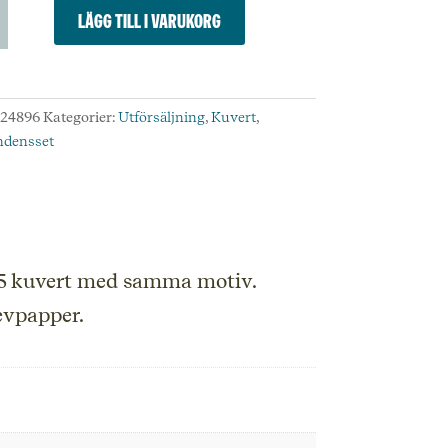
var:
är:
199,00 kr.
99,00 kr.
Lägg till i varukorg
e
:
24896
Kategorier:
Utförsäljning
,
Kuvert
,
ndensset
äljning
25 kuvert med samma motiv.
iken.
revpapper.
d