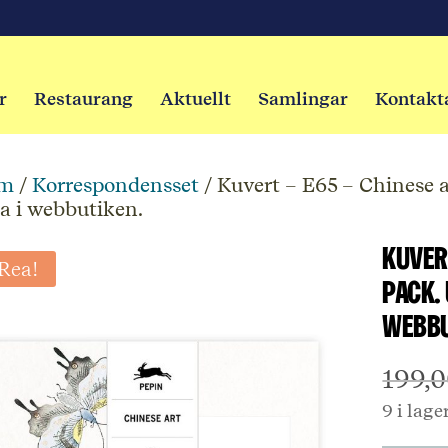
r
Restaurang
Aktuellt
Samlingar
Kontakt
m
/
Korrespondensset
/ Kuvert – E65 – Chinese a
a i webbutiken.
Kuvert
Rea!
pack.
webbu
199,
9 i lage