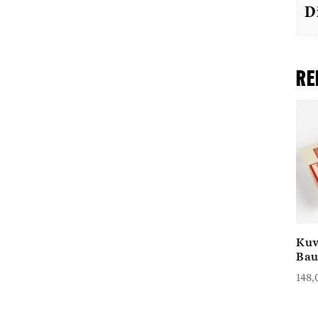
D
Re
Kuv
Bau
148