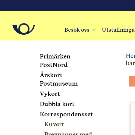
Besök oss
3
Utställninga
He
Frimärken
bar
PostNord
Årskort
Postmuseum
Vykort
Dubbla kort
Korrespondensset
Kuvert
Brevpapper med