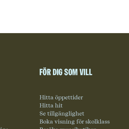
För dig som vill
Hitta öppettider
Hitta hit
Se tillgänglighet
Boka visning för skolklass