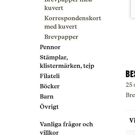
kuvert
Korrespondenskort
med kuvert
Brevpapper
Pennor
Stämplar,
klistermärken, tejp
Be
Filateli
25 
Böcker
Bre
Barn
Övrigt
V
Vanliga frågor och
villkor