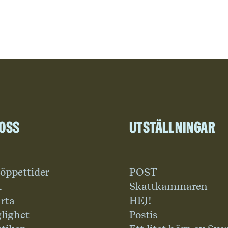
 oss
Utställningar
 öppettider
POST
t
Skattkammaren
rta
HEJ!
glighet
Postis