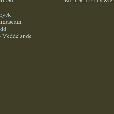
tiken
Ett litet hörn av Sve
ryck
tmuseum
ydd
– Meddelande