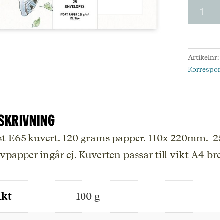
Kuvert
-
E65
-
Chines
Artikelnr
art,
Korrespo
25
pack.
Utförs
finns
skrivning
bara
i
st E65 kuvert. 120 grams papper. 110x 220mm. 
webbut
vpapper ingår ej. Kuverten passar till vikt A4 b
mäng
ikt
100 g