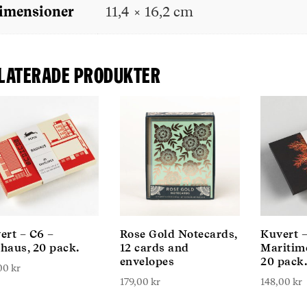
imensioner
11,4 × 16,2 cm
laterade produkter
ert – C6 –
Rose Gold Notecards,
Kuvert –
haus, 20 pack.
12 cards and
Maritim
envelopes
20 pack.
,00
kr
179,00
kr
148,00
kr