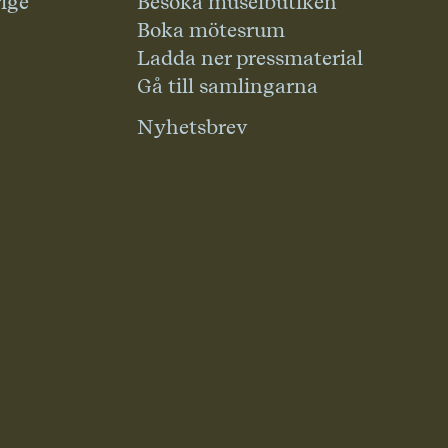
rige
Besöka museibutiken
Boka mötesrum
Ladda ner pressmaterial
Gå till samlingarna
Nyhetsbrev