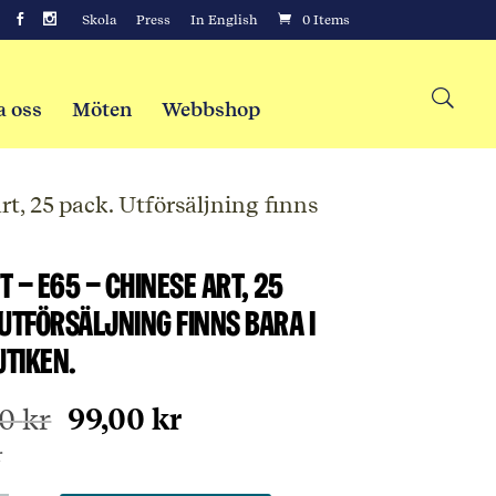
Skola
Press
In English
0 Items
a oss
Möten
Webbshop
rt, 25 pack. Utförsäljning finns
 – E65 – Chinese art, 25
 Utförsäljning finns bara i
tiken.
Det
Det
00
kr
99,00
kr
ursprungliga
nuvarande
r
priset
priset