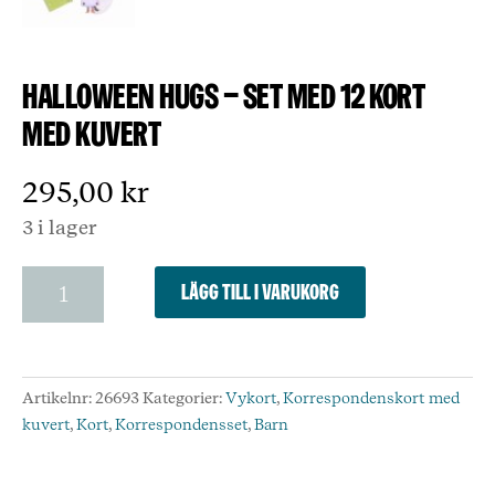
Halloween Hugs – Set med 12 kort
med kuvert
295,00
kr
3 i lager
Halloween
Lägg till i varukorg
Hugs
-
Set
med
Artikelnr:
26693
Kategorier:
Vykort
,
Korrespondenskort med
12
kuvert
,
Kort
,
Korrespondensset
,
Barn
kort
med
kuvert