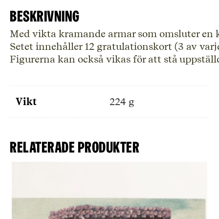
mängd
Beskrivning
Med vikta kramande armar som omsluter en kor
Setet innehåller 12 gratulationskort (3 av var
Figurerna kan också vikas för att stå uppställ
Vikt
224 g
Relaterade produkter