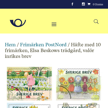
0 Items
Hem
/
Frimärken PostNord
/ Häfte med 10
frimärken, Elsa Beskows trädgård, valör
inrikes brev