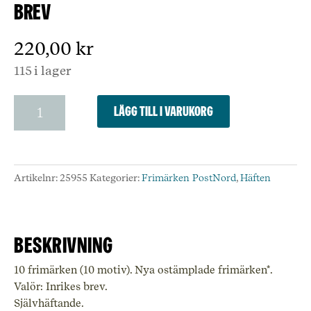
brev
220,00
kr
115 i lager
Häfte
Lägg till i varukorg
med
10
frimärken,
Elsa
Artikelnr:
25955
Kategorier:
Frimärken PostNord
,
Häften
Beskows
trädgård,
valör
inrikes
Beskrivning
brev
mängd
10 frimärken (10 motiv). Nya ostämplade frimärken*.
Valör: Inrikes brev.
Självhäftande.