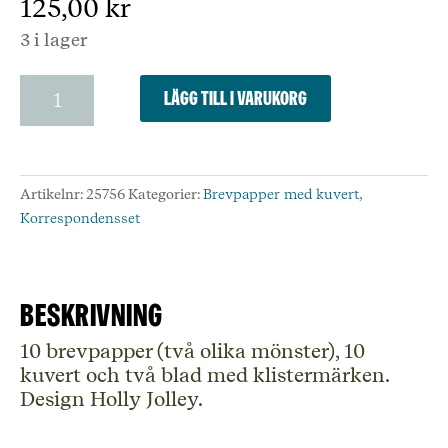
125,00
kr
3 i lager
Cinnamon
Lägg till i varukorg
Blue
Cats
Writing
Paper
Artikelnr:
25756
Kategorier:
Brevpapper med kuvert
,
Set
Korrespondensset
mängd
Beskrivning
10 brevpapper (två olika mönster), 10
kuvert och två blad med klistermärken.
Design Holly Jolley.