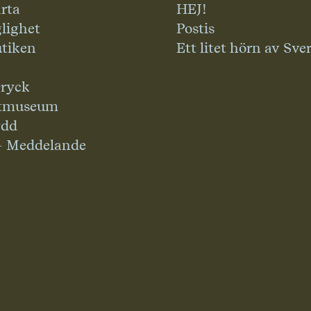
rta
HEJ!
glighet
Postis
tiken
Ett litet hörn av Sve
ryck
tmuseum
ydd
– Meddelande