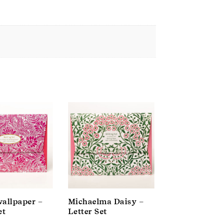
wallpaper –
Michaelma Daisy –
et
Letter Set