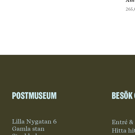
Ass
265
Postmuseum
Besök
Lilla Nygatan 6
Entré &
Gamla stan
Hitta hi