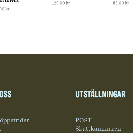
ortment
125,00
kr
83,00
kr
,00
kr
 oss
Utställningar
 öppettider
POST
t
Skattkammaren