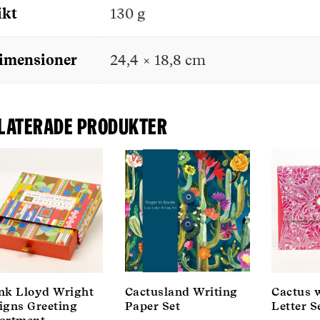
ikt
130 g
imensioner
24,4 × 18,8 cm
laterade produkter
nk Lloyd Wright
Cactusland Writing
Cactus 
igns Greeting
Paper Set
Letter S