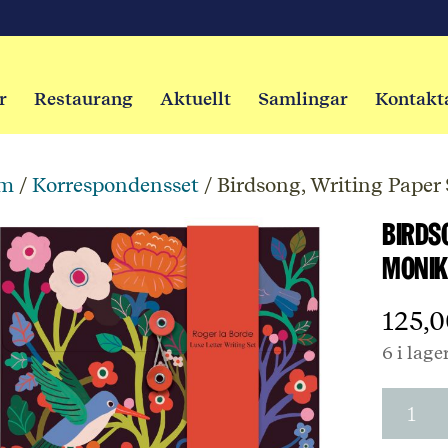
r
Restaurang
Aktuellt
Samlingar
Kontakt
m
/
Korrespondensset
/ Birdsong, Writing Paper
Birds
Monik
125,
6 i lage
Birdso
Writin
Paper