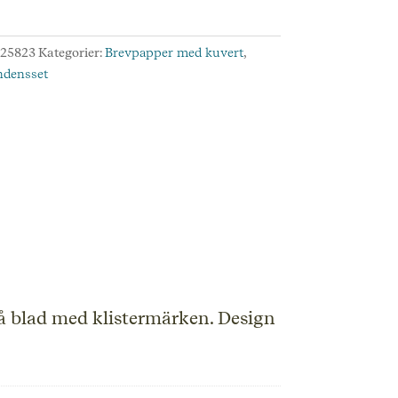
a
:
25823
Kategorier:
Brevpapper med kuvert
,
rg
ndensset
d
vå blad med klistermärken. Design