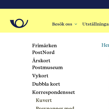
Besök oss
3
Utställninga
He
Frimärken
PostNord
Årskort
Postmuseum
Vykort
Dubbla kort
Korrespondensset
Kuvert
Brevpapper med