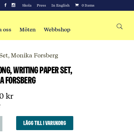
Skola
Press
In English
0 Items
a oss
Möten
Webbshop
 Set, Monika Forsberg
ong, Writing Paper Set,
a Forsberg
00
kr
r
ng,
Lägg till i varukorg
g