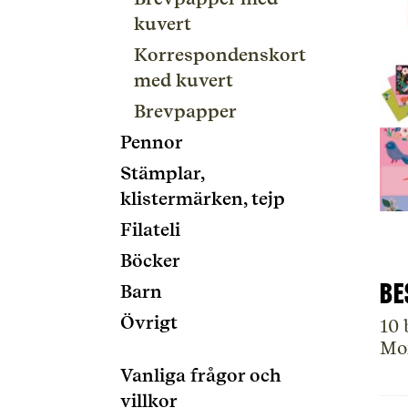
kuvert
Korrespondenskort
med kuvert
Brevpapper
Pennor
Stämplar,
klistermärken, tejp
Filateli
Böcker
Be
Barn
Övrigt
10 
Mon
Vanliga frågor och
villkor