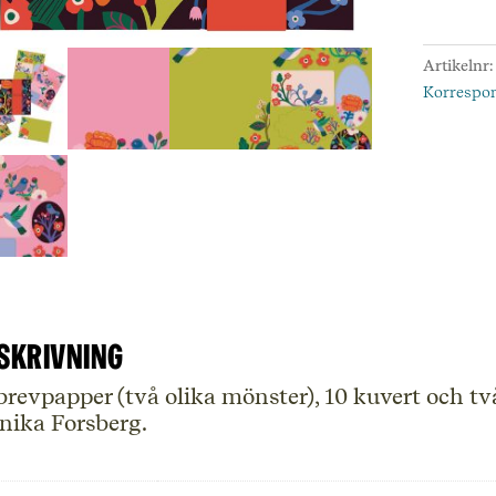
Set,
Monik
Artikelnr
Forsbe
Korrespo
mäng
skrivning
brevpapper (två olika mönster), 10 kuvert och t
ika Forsberg.