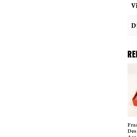
V
D
Re
Fra
Des