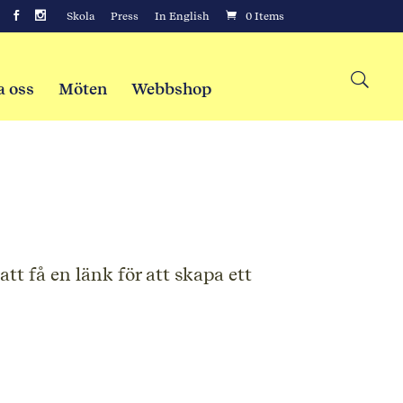
Skola
Press
In English
0 Items
a oss
Möten
Webbshop
t få en länk för att skapa ett