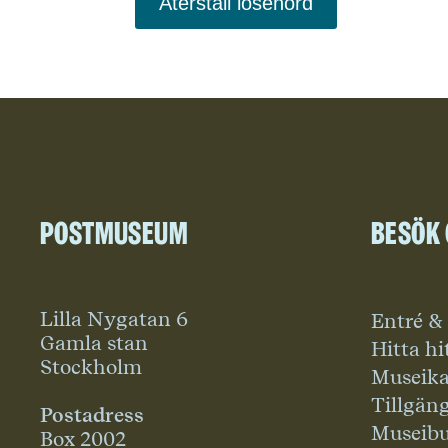
Återställ lösenord
Postmuseum
Besök
Lilla Nygatan 6
Entré &
Gamla stan
Hitta hi
Stockholm
Museika
Tillgän
Postadress
Museibu
Box 2002