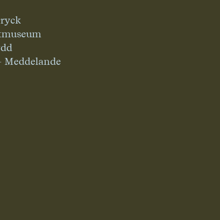
ryck
tmuseum
ydd
– Meddelande