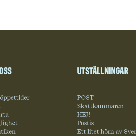
 oss
Utställningar
 öppettider
POST
t
Skattkammaren
rta
HEJ!
glighet
Postis
tiken
Ett litet hörn av Sve