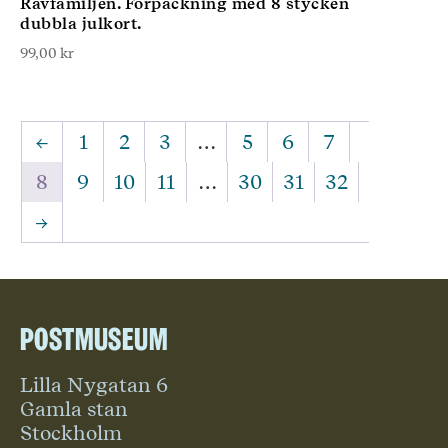
Rävfamiljen. Förpackning med 8 stycken
dubbla julkort.
99,00
kr
←
1
2
3
…
5
6
7
8
9
10
11
…
30
31
32
→
Postmuseum
Lilla Nygatan 6
Gamla stan
Stockholm