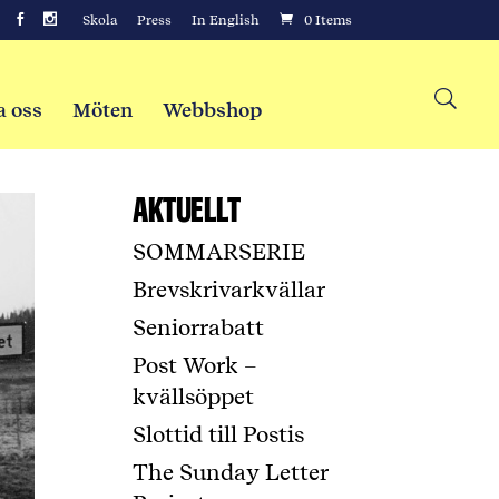
Skola
Press
In English
0 Items
a oss
Möten
Webbshop
Aktuellt
SOMMARSERIE
Brevskrivarkvällar
Seniorrabatt
Post Work –
kvällsöppet
Slottid till Postis
The Sunday Letter