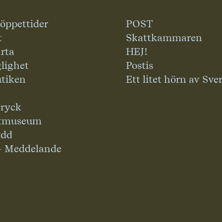
 öppettider
POST
t
Skattkammaren
rta
HEJ!
glighet
Postis
tiken
Ett litet hörn av Sve
ryck
tmuseum
ydd
– Meddelande