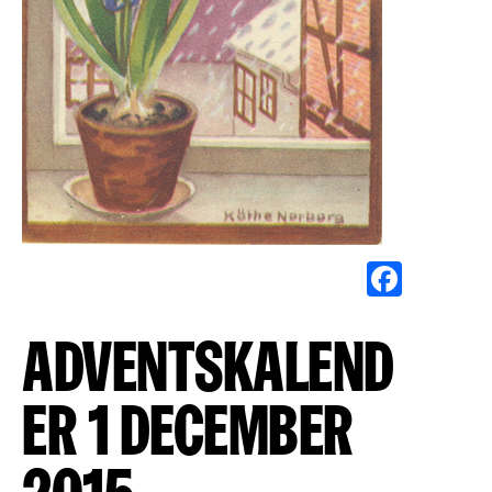
Face
Adventskalend
er 1 december