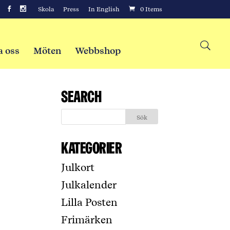
Skola
Press
In English
0 Items
a oss
Möten
Webbshop
Search
Kategorier
Julkort
Julkalender
Lilla Posten
Frimärken