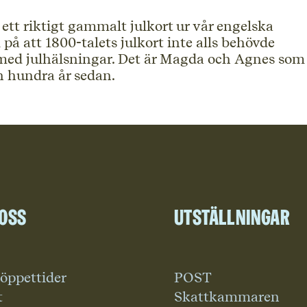
r ett riktigt gammalt julkort ur vår engelska
 på att 1800-talets julkort inte alls behövde
r med julhälsningar. Det är Magda och Agnes som
n hundra år sedan.
 oss
Utställningar
 öppettider
POST
t
Skattkammaren