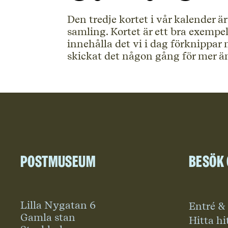
Den tredje kortet i vår kalender ä
samling. Kortet är ett bra exempel
innehålla det vi i dag förknippa
skickat det någon gång för mer ä
Postmuseum
Besök
Lilla Nygatan 6
Entré &
Gamla stan
Hitta hi