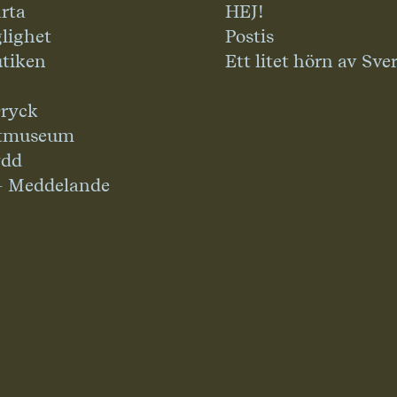
rta
HEJ!
glighet
Postis
tiken
Ett litet hörn av Sve
ryck
tmuseum
ydd
– Meddelande