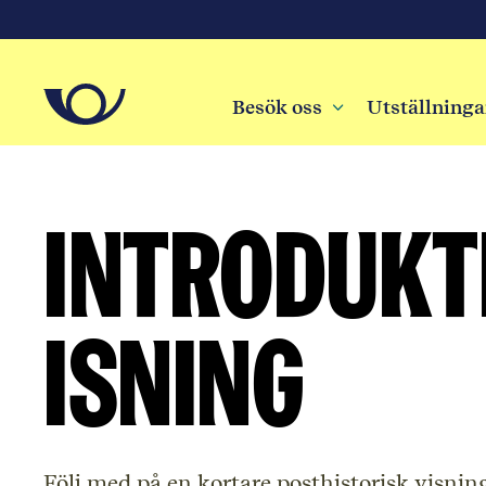
Besök oss
3
Utställninga
Introdukt
isning
Följ med på en kortare posthistorisk visni