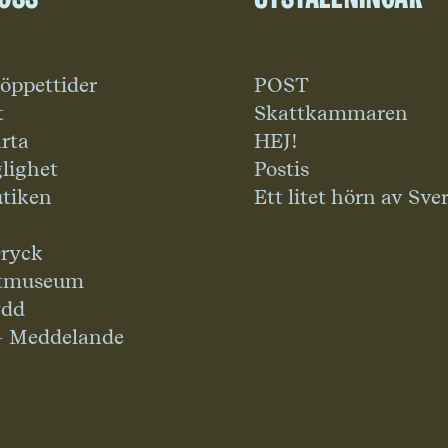
 öppettider
POST
t
Skattkammaren
rta
HEJ!
glighet
Postis
tiken
Ett litet hörn av Sve
ryck
tmuseum
ydd
– Meddelande