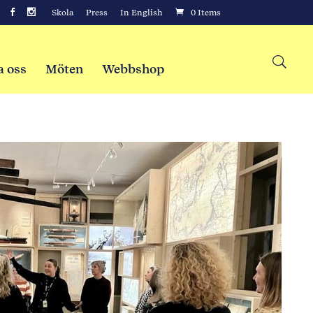
Skola
Press
In English
0 Items
a oss
Möten
Webbshop