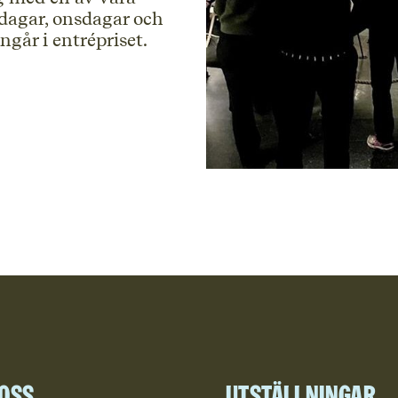
sdagar, onsdagar och
ngår i entrépriset.
 oss
Utställningar